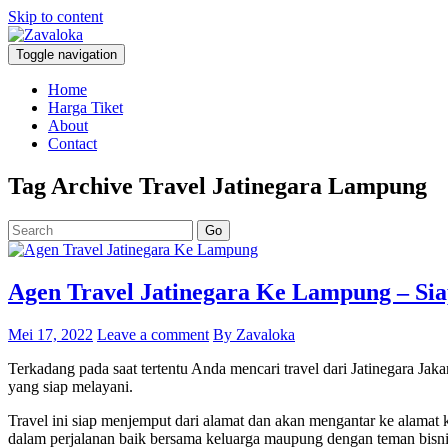
Skip to content
Z
Toggle navigation
avaloka
Your Best and Affordable Travel Partner
Home
Harga Tiket
About
Contact
Tag Archive
Travel Jatinegara Lampung
Go
Agen Travel Jatinegara Ke Lampung – Si
Mei 17, 2022
Leave a comment
By Zavaloka
Terkadang pada saat tertentu Anda mencari travel dari Jatinegara Ja
yang siap melayani.
Travel ini siap menjemput dari alamat dan akan mengantar ke alama
dalam perjalanan baik bersama keluarga maupung dengan teman bisni