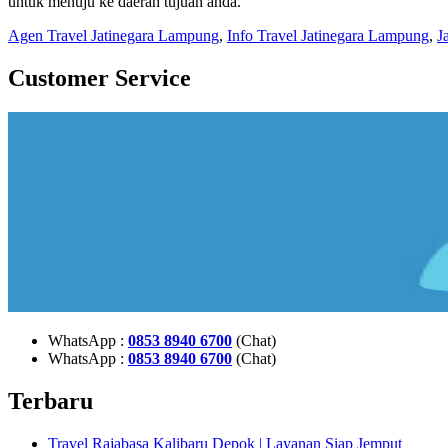
untuk menuju ke daerah tujuan anda.
Agen Travel Jatinegara Lampung
,
Info Travel Jatinegara Lampung
,
J
Customer Service
WhatsApp :
0853 8940 6700
(Chat)
WhatsApp :
0853 8940 6700
(Chat)
Terbaru
Travel Rajabasa Kalibaru Depok | Layanan Siap Jemput