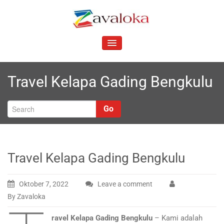
Skip
to
Z
content
Your Best and Affordable Travel Partner
avaloka
TOGGLE
NAVIGATION
Travel Kelapa Gading Bengkulu
Go
Travel Kelapa Gading Bengkulu
Oktober 7, 2022
Leave a comment
By Zavaloka
ravel Kelapa Gading Bengkulu
– Kami adalah