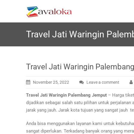
Skip
Z
Your Best and Affordable Tr
avaloka
to
content
Travel Jati Waringin Pale
Travel Jati Waringin Palemban
November 25, 2022
Leave a comment
Travel Jati Waringin Palembang Jemput
– Harga tiket
dijadikan sebagai salah satu pilihan untuk perjalan
jarak yang jauh. Jarak kota tujuan yang sangat jauh t
Anda bisa menggunakan layanan kami untuk kebutuhan 
sangat diperlukan. Terkadang banyak orang yang mer