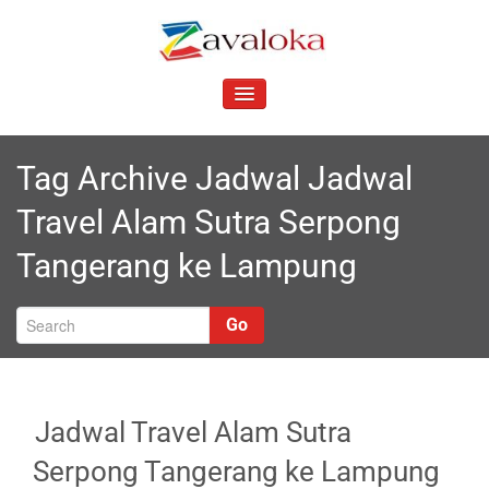
Skip
to
Z
content
Your Best and Affordable Travel Partner
avaloka
TOGGLE
NAVIGATION
Tag Archive
Jadwal Jadwal
Travel Alam Sutra Serpong
Tangerang ke Lampung
Go
Jadwal Travel Alam Sutra
Serpong Tangerang ke Lampung