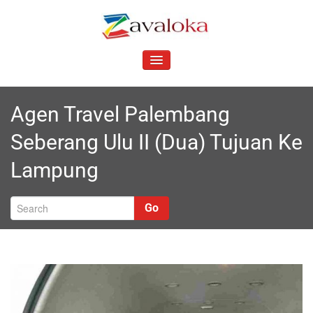
Skip
to
Z
content
Your Best and Affordable Travel Partner
avaloka
TOGGLE
NAVIGATION
Agen Travel Palembang
Seberang Ulu II (Dua) Tujuan Ke
Lampung
Go